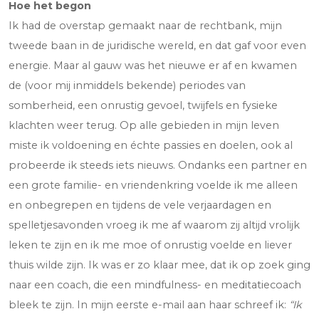
Hoe het begon
Ik had de overstap gemaakt naar de rechtbank, mijn
tweede baan in de juridische wereld, en dat gaf voor even
energie. Maar al gauw was het nieuwe er af en kwamen
de (voor mij inmiddels bekende) periodes van
somberheid, een onrustig gevoel, twijfels en fysieke
klachten weer terug. Op alle gebieden in mijn leven
miste ik voldoening en échte passies en doelen, ook al
probeerde ik steeds iets nieuws. Ondanks een partner en
een grote familie- en vriendenkring voelde ik me alleen
en onbegrepen en tijdens de vele verjaardagen en
spelletjesavonden vroeg ik me af waarom zij altijd vrolijk
leken te zijn en ik me moe of onrustig voelde en liever
thuis wilde zijn. Ik was er zo klaar mee, dat ik op zoek ging
naar een coach, die een mindfulness- en meditatiecoach
bleek te zijn. In mijn eerste e-mail aan haar schreef ik:
“Ik